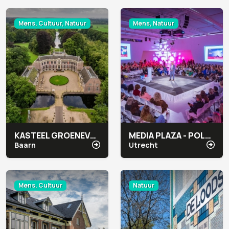
Mens, Cultuur, Natuur
Mens, Natuur
KASTEEL GROENEVELD
MEDIA PLAZA - POLARGEBIED CONGRESCENTRUM
Baarn
Utrecht
Mens, Cultuur
Natuur