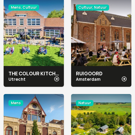
Mens, Cultuur
Cultuur, Natuur
THE COLOUR KITCHEN ZUILEN
RUIGOORD
Utrecht
Amsterdam
Mens
Natuur