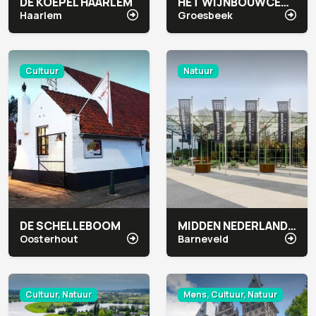
DE KOEPEL HAARLEM
HET WIJNBOUWCENTRUM
Haarlem
Groesbeek
Cultuur
Natuur
DE SCHELLEBOOM
MIDDEN NEDERLAND HALLEN
Oosterhout
Barneveld
Cultuur, Natuur
Mens, Cultuur, Natuur