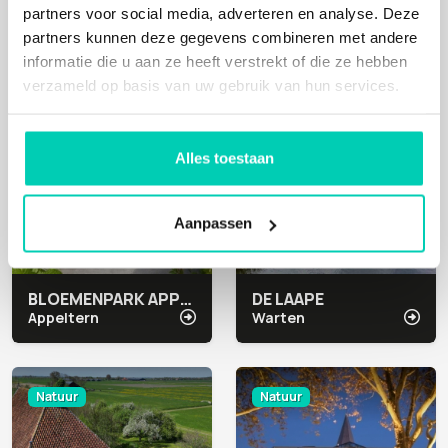
Apeldoorn
Terneuzen
partners voor social media, adverteren en analyse. Deze
partners kunnen deze gegevens combineren met andere
informatie die u aan ze heeft verstrekt of die ze hebben
Natuur
Natuur
verzameld op basis van uw gebruik van hun services.
Alles toestaan
Aanpassen
BLOEMENPARK APPELTERN
DE LAAPE
Appeltern
Warten
Natuur
Natuur