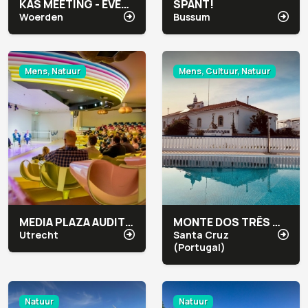
KAS MEETING - EVENTLOCATIE
SPANT!
Woerden
Bussum
Mens, Natuur
Mens, Cultuur, Natuur
MEDIA PLAZA AUDITORIUMGEBIED CONGRESCENTRUM
MONTE DOS TRÊS MOINHOS
Utrecht
Santa Cruz
(Portugal)
Natuur
Natuur