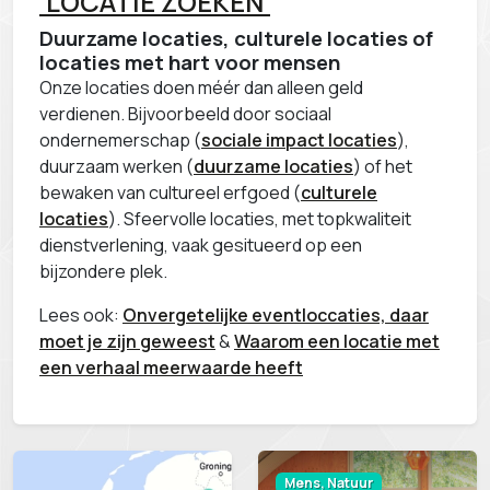
'LOCATIE ZOEKEN'
Duurzame locaties, culturele locaties of
locaties met hart voor mensen
Onze locaties doen méér dan alleen geld
verdienen. Bijvoorbeeld door sociaal
ondernemerschap (
sociale impact locaties
),
duurzaam werken (
duurzame locaties
) of het
bewaken van cultureel erfgoed (
culturele
locaties
). Sfeervolle locaties, met topkwaliteit
dienstverlening, vaak gesitueerd op een
bijzondere plek.
Lees ook:
Onvergetelijke eventloccaties, daar
moet je zijn geweest
&
Waarom een locatie met
een verhaal meerwaarde heeft
Mens, Natuur