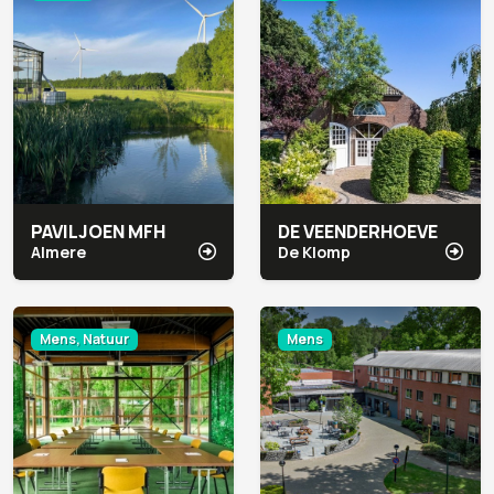
PAVILJOEN MFH
DE VEENDERHOEVE
Almere
De Klomp
Mens, Natuur
Mens