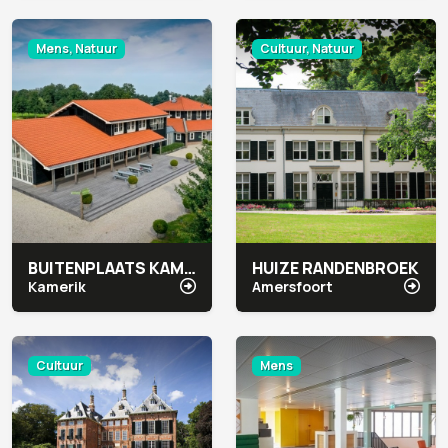
Mens, Natuur
Cultuur, Natuur
BUITENPLAATS KAMERYCK
HUIZE RANDENBROEK
Kamerik
Amersfoort
Cultuur
Mens