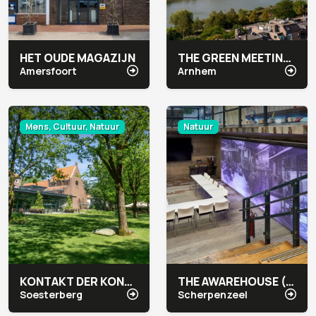
HET OUDE MAGAZIJN
THE GREEN MEETING CENTER ARNHEM
Amersfoort
Arnhem
Mens, Cultuur, Natuur
Natuur
KONTAKT DER KONTINENTEN
THE AWAREHOUSE (INTERFACE)
Soesterberg
Scherpenzeel