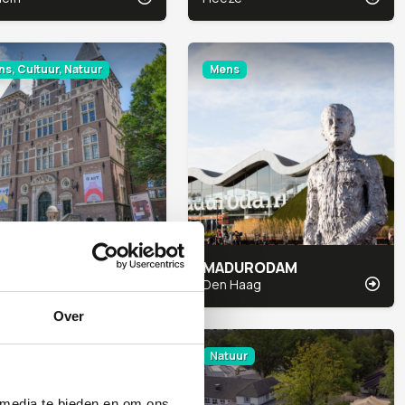
s, Cultuur, Natuur
Mens
 EVENTS
MADURODAM
terdam
Den Haag
Over
tuur
Natuur
 media te bieden en om ons