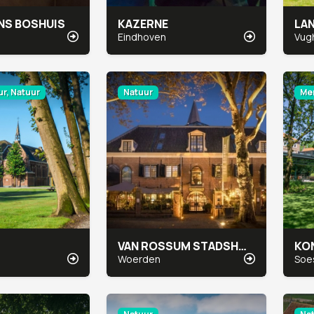
NS BOSHUIS
KAZERNE
Eindhoven
Vug
r, Natuur
Natuur
Men
VAN ROSSUM STADSHOTEL
Woerden
Soe