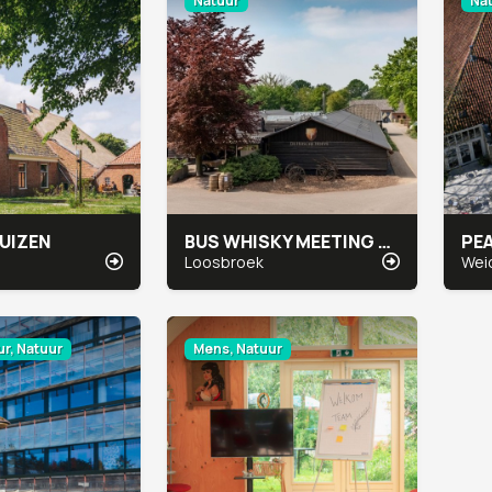
Natuur
Na
UIZEN
BUS WHISKY MEETING & EVENTS
PE
Loosbroek
Wei
r, Natuur
Mens, Natuur