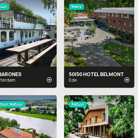
tuur
Mens
 BARONES
50|50 HOTEL BELMONT
terdam
Ede
tuur, Natuur
Natuur