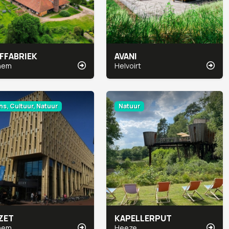
FFABRIEK
AVANI
hem
Helvoirt
s, Cultuur, Natuur
Natuur
ZET
KAPELLERPUT
hem
Heeze