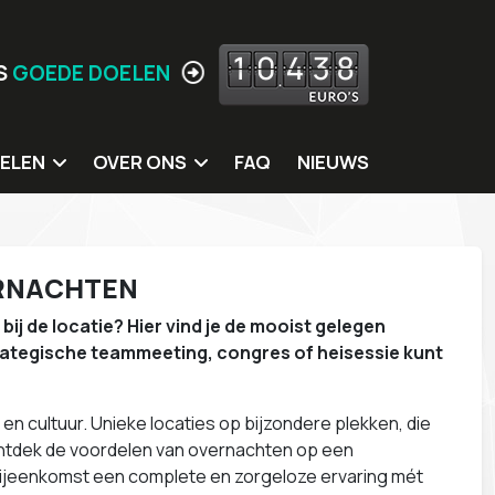
1
0
4
3
8
S
GOEDE DOELEN
ELEN
OVER ONS
FAQ
NIEUWS
 doelen
Jouw locatie hier?
ing
Missie
ERNACHTEN
itters
Meer Waarden
bij de locatie? Hier vind je de mooist gelegen
rkshops
Wie zijn wij
rategische teammeeting, congres of heisessie kunt
s
Ons eigen MVO beleid
Contact
n cultuur. Unieke locaties op bijzondere plekken, die
 Ontdek de voordelen van overnachten op een
 bijeenkomst een complete en zorgeloze ervaring mét