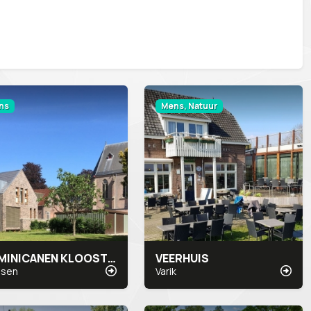
ns
Mens, Natuur
DOMINICANEN KLOOSTER
VEERHUIS
ssen
Varik