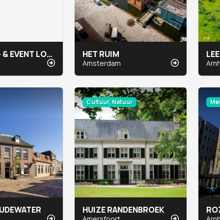
BUSINESS- & EVENT LOCATIE BOVENDONK
HET RUIM
LEE
Amsterdam
Arn
Cultuur, Natuur
Men
UDEWATER
HUIZE RANDENBROEK
RO
Amersfoort
Arn