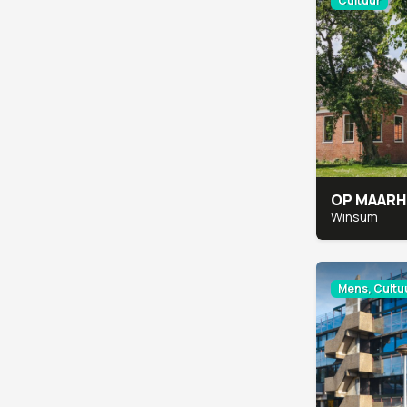
Cultuur
OP MAARH
Winsum
Mens, Cultuu