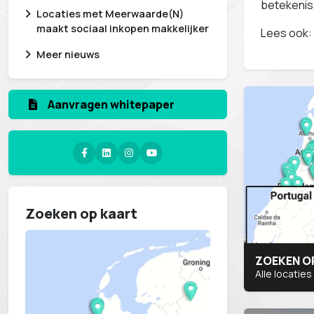
betekenis
Locaties met Meerwaarde(N)
maakt sociaal inkopen makkelijker
Lees ook:
Meer nieuws
Aanvragen whitepaper
Zoeken op kaart
ZOEKEN O
Alle locaties