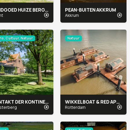
LANDGOED HUIZE BERGEN
PEAN-BUITEN AKKRUM
ht
Akkrum
s, Cultuur, Natuur
Natuur
KONTAKT DER KONTINENTEN
WIKKELBOAT & RED APPLE MARINA
sterberg
Rotterdam