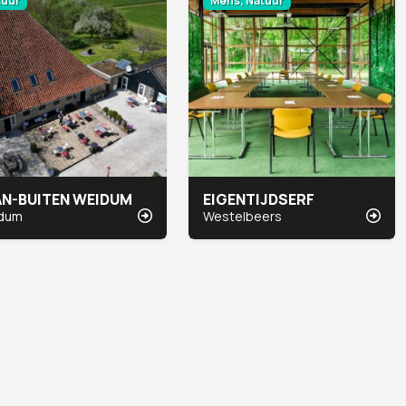
tuur
Mens, Natuur
AN-BUITEN WEIDUM
EIGENTIJDSERF
dum
Westelbeers