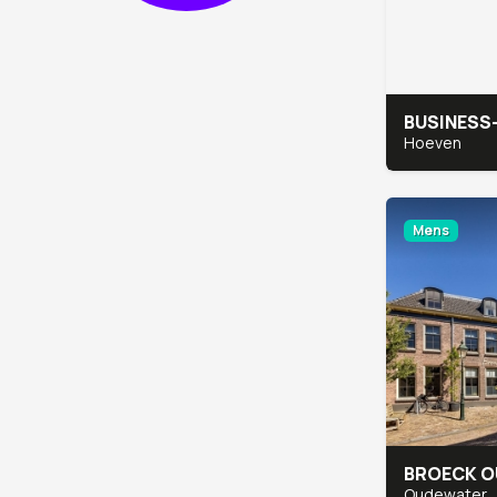
Hoeven
Mens
BROECK O
Oudewater