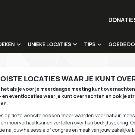
DONATIE
OEKEN
UNIEKE LOCATIES
TIPS
GOEDE DO
ergaderlocaties
Duurzame en natuurlocaties
Catering
Onze goede
 overnachting
Circulaire locaties
Organisatie & inricht
OISTE LOCATIES WAAR JE KUNT OV
ementenlocaties
Culturele locaties
Sprekers & dagvoorz
is het als je voor je meerdaagse meeting kunt overnachten 
Sociale impact (mens) locaties
Entertainment & wo
 en eventlocaties waar je kunt overnachten en ook je st
Impact innovatie hubs
Duurzame giveaway
ren.
Tips voor locaties
ies op deze website hebben 'meer waarden' voor natuur, mens e
een mooi verhaal kunnen vertellen over hun bedrijfsvoering.
tie na jouw heisessie of congres en maak van jouw zakelijke