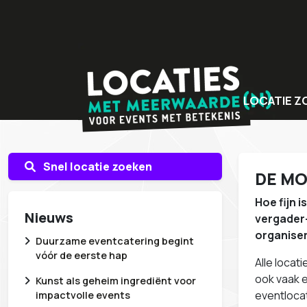
LOCATIE Z
Bijzondere v
Locaties met
Snel locatie zoeken
DE MO
Unieke even
Hoe fijn 
Nieuws
vergader-
organise
Duurzame eventcatering begint
vóór de eerste hap
Alle locat
ook vaak 
Kunst als geheim ingrediënt voor
eventloca
impactvolle events