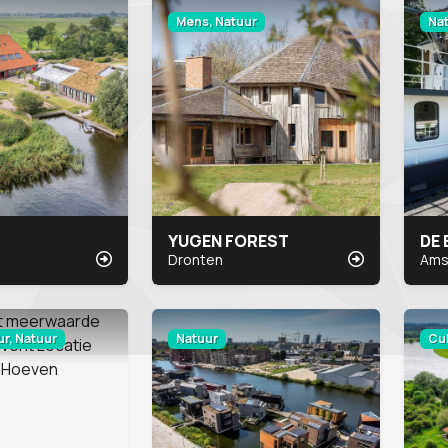
Mens, Natuur
Na
YUGEN FOREST
DE
Dronten
Ams
r, Natuur
Natuur
Cul