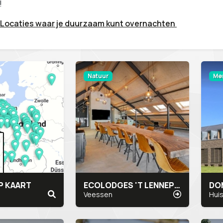
!
Locaties waar je duurzaam kunt overnachten
Natuur
Me
P KAART
ECOLODGES 'T LENNEPSERF
Veessen
Hui