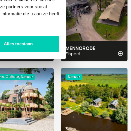
ze partners voor social
nformatie die u aan ze heeft
Alles toestaan
 ONDERNEMERSHOEVE
MENNORODE
eusden
Elspeet
s, Cultuur, Natuur
Natuur