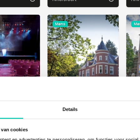
Mens
Men
RY
PARC SPELDERHOLT
KIT
Beekbergen
Ams
Details
r, Natuur
Natuur
Na
 van cookies
ent en advertenties te personaliseren, om functies voor social