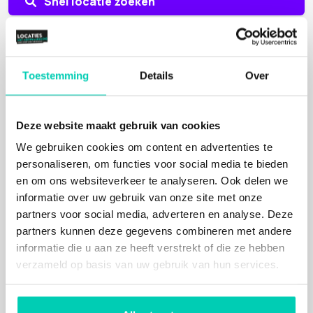
Snel locatie zoeken
Nieuws
Toestemming
Details
Over
Duurzame eventcatering begint vóór de eerste
hap
Kunst als geheim ingrediënt voor impactvolle
Deze website maakt gebruik van cookies
events
We gebruiken cookies om content en advertenties te
Locaties met Meerwaarde(N) maakt sociaal
personaliseren, om functies voor social media te bieden
inkopen makkelijker
en om ons websiteverkeer te analyseren. Ook delen we
informatie over uw gebruik van onze site met onze
Meer nieuws
partners voor social media, adverteren en analyse. Deze
partners kunnen deze gegevens combineren met andere
Aanvragen whitepaper
informatie die u aan ze heeft verstrekt of die ze hebben
verzameld op basis van uw gebruik van hun services.