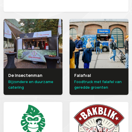
De Insectenman
Falafval
Bijzondere en duurzame
Foodtruck met falafel van
catering
geredde groenten