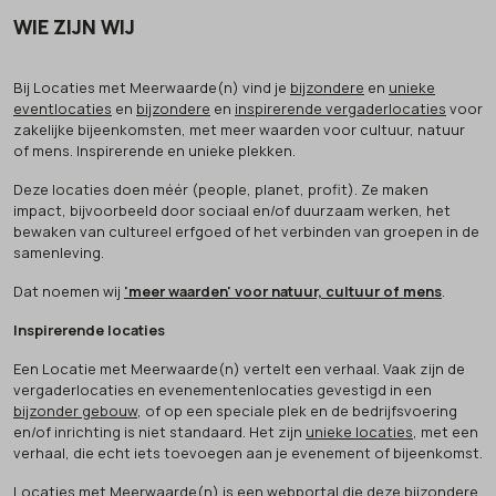
WIE ZIJN WIJ
Bij Locaties met Meerwaarde(n) vind je
bijzondere
en
unieke
eventlocaties
en
bijzondere
en
inspirerende vergaderlocaties
voor
zakelijke bijeenkomsten, met meer waarden voor cultuur, natuur
of mens. Inspirerende en unieke plekken.
Deze locaties doen méér (people, planet, profit). Ze maken
impact, bijvoorbeeld door sociaal en/of duurzaam werken, het
bewaken van cultureel erfgoed of het verbinden van groepen in de
samenleving.
Dat noemen wij
'meer waarden' voor natuur, cultuur of mens
.
Inspirerende locaties
Een Locatie met Meerwaarde(n) vertelt een verhaal. Vaak zijn de
vergaderlocaties en evenementenlocaties gevestigd in een
bijzonder gebouw
, of op een speciale plek en de bedrijfsvoering
en/of inrichting is niet standaard. Het zijn
unieke locaties
, met een
verhaal, die echt iets toevoegen aan je evenement of bijeenkomst.
Locaties met Meerwaarde(n) is een webportal die deze bijzondere