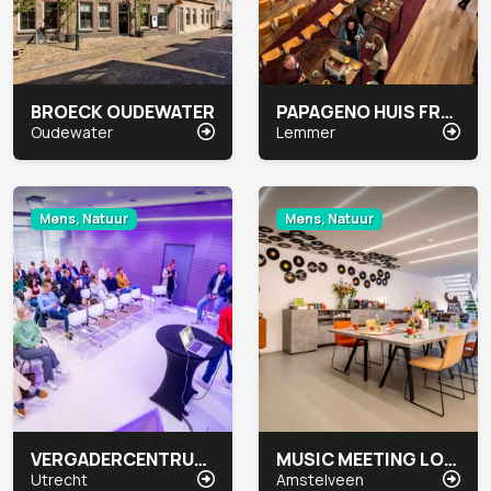
BROECK OUDEWATER
PAPAGENO HUIS FRYSLÂN
Oudewater
Lemmer
Mens, Natuur
Mens, Natuur
VERGADERCENTRUM JAARBEURS MEETUP
MUSIC MEETING LOUNGE
Utrecht
Amstelveen