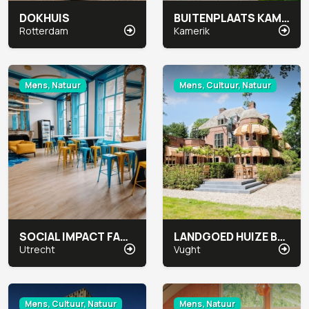
DOKHUIS
BUITENPLAATS KAMERYCK
Rotterdam
Kamerik
Mens, Natuur
Mens, Cultuur, Natuur
SOCIAL IMPACT FACTORY AAN DE GRACHT
LANDGOED HUIZE BERGEN
Utrecht
Vught
Mens, Cultuur, Natuur
Mens, Natuur