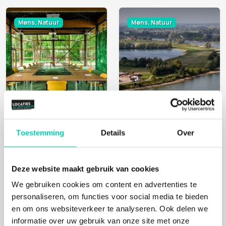
Mens, Natuur
Mens, Natuur
EIGENTIJDSERF
THE GREEN MEETING CENTER ARNHEM
Toestemming
Details
Over
Westelbeers
Arnhem
Deze website maakt gebruik van cookies
Mens, Natuur
Mens, Natuur
We gebruiken cookies om content en advertenties te
personaliseren, om functies voor social media te bieden
en om ons websiteverkeer te analyseren. Ook delen we
informatie over uw gebruik van onze site met onze