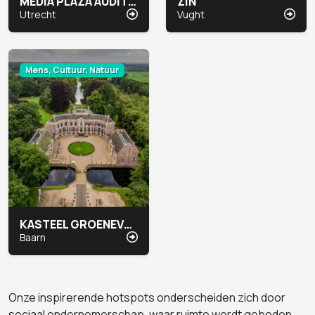
MEDIA PLAZA AUDITORIUMGEBIED CONGRESCENTRUM
ZIN
Utrecht
Vught
Mens, Cultuur, Natuur
KASTEEL GROENEVELD
Baarn
Onze inspirerende hotspots onderscheiden zich door
sociaal ondernemerschap, waar ruimte wordt geboden