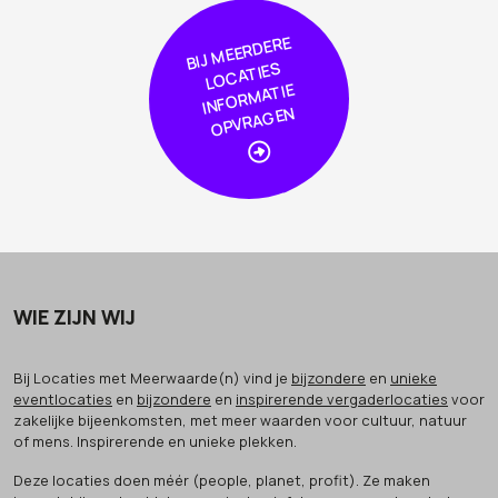
BIJ
MEER
DERE
L
O
CA
TIE
I
NF
OR
MA
OPVRA
GE
S
TIE
N
WIE ZIJN WIJ
Bij Locaties met Meerwaarde(n) vind je
bijzondere
en
unieke
eventlocaties
en
bijzondere
en
inspirerende vergaderlocaties
voor
zakelijke bijeenkomsten, met meer waarden voor cultuur, natuur
of mens. Inspirerende en unieke plekken.
Deze locaties doen méér (people, planet, profit). Ze maken