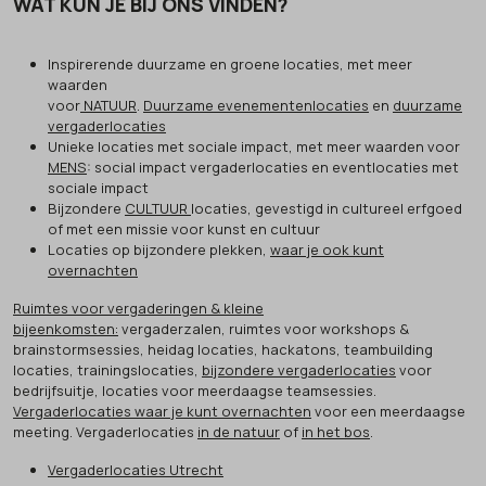
WAT KUN JE BIJ ONS VINDEN?
Inspirerende duurzame en groene locaties, met meer
waarden
voor
NATUUR
.
Duurzame evenementenlocaties
en
duurzame
vergaderlocaties
Unieke locaties met sociale impact, met meer waarden voor
MENS
: social impact vergaderlocaties en eventlocaties met
sociale impact
Bijzondere
CULTUUR
locaties, gevestigd in cultureel erfgoed
of met een missie voor kunst en cultuur
Locaties op bijzondere plekken,
waar je ook kunt
overnachten
Ruimtes voor vergaderingen & kleine
bijeenkomsten:
vergaderzalen, ruimtes voor workshops &
brainstormsessies, heidag locaties, hackatons, teambuilding
locaties, trainingslocaties,
bijzondere vergaderlocaties
voor
bedrijfsuitje, locaties voor meerdaagse teamsessies.
Vergaderlocaties waar je kunt overnachten
voor een meerdaagse
meeting. Vergaderlocaties
in de natuur
of
in het bos
.
Vergaderlocaties Utrecht