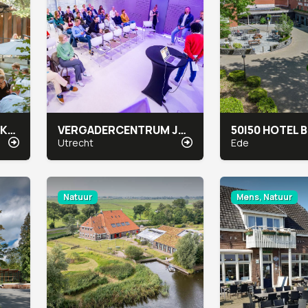
WATERMOLEN VAN RAKHORST
VERGADERCENTRUM JAARBEURS MEETUP
50|50 HOTEL
Utrecht
Ede
Natuur
Mens, Natuur