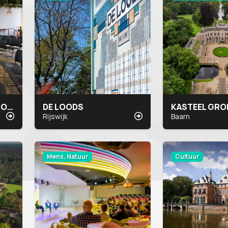
SOCIAL IMPACT FACTORY
DE LOODS
KASTEEL GRO
Rijswijk
Baarn
Mens, Natuur
Cultuur