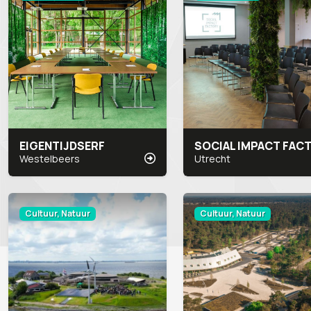
EIGENTIJDSERF
Westelbeers
Utrecht
Cultuur, Natuur
Cultuur, Natuur