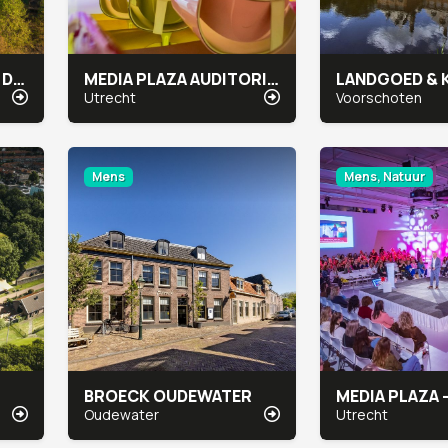
HET NATIONALE PARK DE HOGE VELUWE
MEDIA PLAZA AUDITORIUMGEBIED CONGRESCENTRUM
Utrecht
Voorschoten
Mens
Mens, Natuur
BROECK OUDEWATER
Oudewater
Utrecht