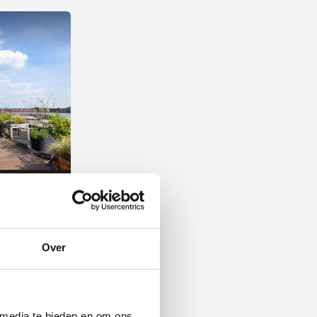
Over
atuur
 media te bieden en om ons