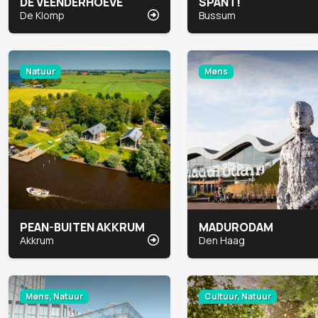
DE VEENDERHOEVE
SPANT!
De Klomp
Bussum
Natuur
Mens
PEAN-BUITEN AKKRUM
MADURODAM
Akkrum
Den Haag
Mens, Natuur
Cultuur, Natuur