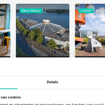
Mens, Natuur
Cultuur
SOCIAL IMPACT FACTORY AAN DE GRACHT
BLUECITY
HOOGTIJ
Rotterdam
Amsterdam
Details
Mens, Natuur
Mens, Cultuur, N
 van cookies
ent en advertenties te personaliseren, om functies voor social