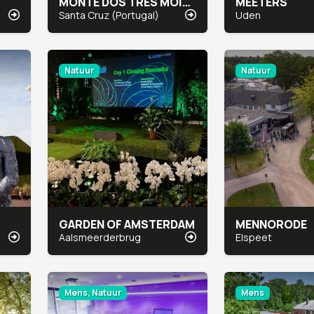
MONTE DOS TRÊS MOINHOS
MEETERS
Santa Cruz (Portugal)
Uden
Natuur
Natuur
GARDEN OF AMSTERDAM
MENNORODE
Aalsmeerderbrug
Elspeet
Mens, Natuur
Mens