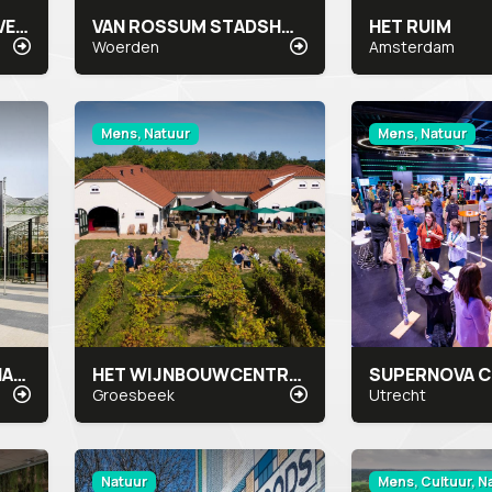
HOFCLUB WERKEN & VERGADEREN
VAN ROSSUM STADSHOTEL
HET RUIM
Woerden
Amsterdam
Mens, Natuur
Mens, Natuur
MIDDEN NEDERLAND HALLEN
HET WIJNBOUWCENTRUM
Groesbeek
Utrecht
Natuur
Mens, Cultuur, N