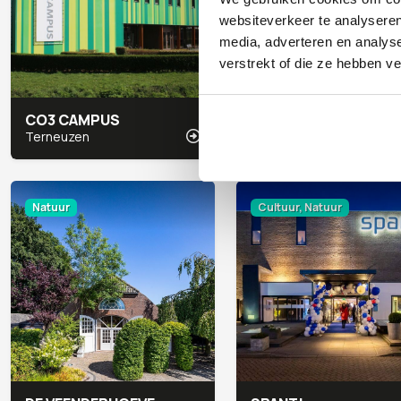
websiteverkeer te analyseren
media, adverteren en analys
verstrekt of die ze hebben v
CO3 CAMPUS
DE RIJTUIGENLOODS
Terneuzen
Amersfoort
Natuur
Cultuur, Natuur