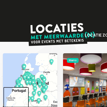
LOCATIE Z
Bijzondere v
Locaties met
Mens
Unieke even