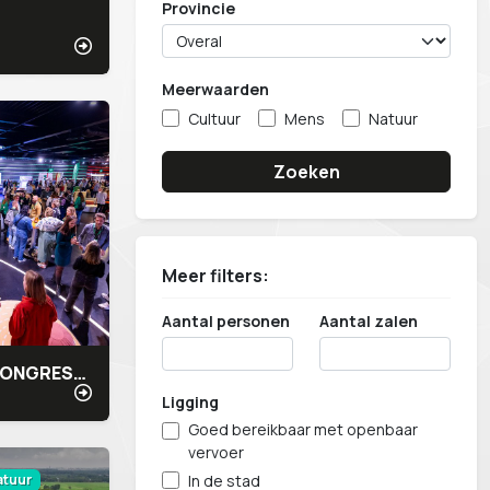
Provincie
Meerwaarden
Cultuur
Mens
Natuur
Zoeken
Meer filters:
Aantal personen
Aantal zalen
SUPERNOVA CONGRESCENTRUM
Ligging
Goed bereikbaar met openbaar
vervoer
atuur
In de stad