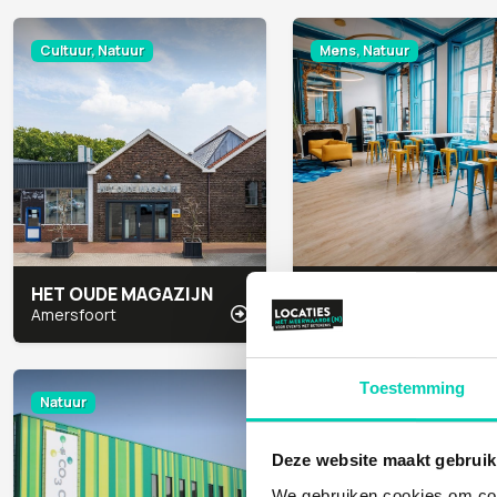
Cultuur, Natuur
Mens, Natuur
HET OUDE MAGAZIJN
Amersfoort
Utrecht
Toestemming
Natuur
Cultuur, Natuur
Deze website maakt gebruik
We gebruiken cookies om cont