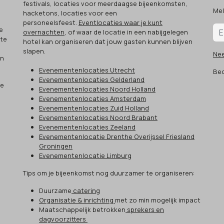
festivals, locaties voor meerdaagse bijeenkomsten,
Mel
hacketons, locaties voor een
.
personeelsfeest.
Eventlocaties waar je kunt
e
overnachten
, of waar de locatie in een nabijgelegen
 te
hotel kan organiseren dat jouw gasten kunnen blijven
slapen.
Ne
an
Evenementenlocaties Utrecht
Beo
Evenementenlocaties Gelderland
ze
Evenementenlocaties Noord Holland
Evenementenlocaties Amsterdam
Evenementenlocaties Zuid Holland
Evenementenlocaties Noord Brabant
Evenementenlocaties Zeeland
Evenementenlocatie Drenthe Overijssel Friesland
Groningen
Evenementenlocatie Limburg
Tips om je bijeenkomst nog duurzamer te organiseren:
Duurzame
catering
Organisatie & inrichting
met zo min mogelijk impact
Maatschappelijk betrokken
sprekers en
dagvoorzitters