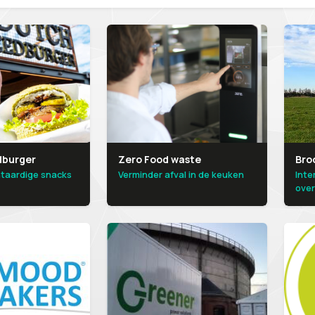
dburger
Zero Food waste
Bro
ntaardige snacks
Verminder afval in de keuken
Inte
over