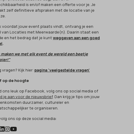
chikbaarheid is en/of maken een offerte voor je. Je
kt zelf definitieve afspraken met de locatie van je
ze.
k voordat jouw event plaats vindt, ontvang je een
l van Locaties met Meerwaarde(n). Daarin staat een
e en het bedrag dat je kunt
weggeven aan een goed
el
.
 maken we met elk event de wereld een beetje
ier!"
 vragen? Kijk hier:
pagina 'veelgestelde vragen'
jf op de hoogte
d ons leuk op Facebook, volg ons op social media of
d je aan voor de nieuwsbrief
. Dan krijg je tips om jouw
eenkomsten duurzamer, cultureler en
tschappelijker te organiseren.
volg ons op deze social media: