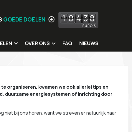
1
0
4
3
8
S
GOEDE DOELEN
ELEN
OVER ONS
FAQ
NIEUWS
 doelen
Jouw locatie hier?
ing
Missie
itters
Meer Waarden
e organiseren, kwamen we ook allerlei tips en
rkshops
Wie zijn wij
d, duurzame energiesystemen of inrichting door
s
Ons eigen MVO beleid
Contact
g niet bij ons horen, want we streven er natuurlijk naar