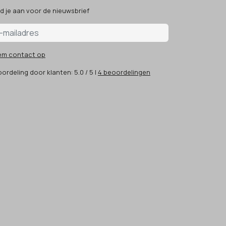
d je aan voor de nieuwsbrief
em contact op
ordeling
door klanten:
5.0
/
5
|
4
beoordelingen