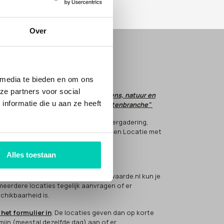
Over
E JE MET ONS MEE?
em
CONTACT
op.
 media te bieden en om ons
ze partners voor social
t is onze droom dat respect voor mens, natuur en
nformatie die u aan ze heeft
tuur de norm wordt in de evenementenbranche"
 helpt hier aan mee, door voor jouw vergadering,
nement of meeting te kiezen voor een Locatie met
rwaarde(n).
Alles toestaan
 werkt het?
 bezoeker van de Locatiesmetmeerwaarde.nl kun je
 meerdere locaties tegelijk aanvragen of er
chikbaarheid is.
 het formulier in
. De locaties geven dan op korte
mijn (meestal dezelfde dag) aan of er