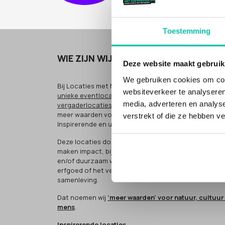
Toestemming
WIE ZIJN WIJ
Deze website maakt gebruik
We gebruiken cookies om cont
Bij Locaties met Meerwaarde(n) vind je
bijzondere
e
websiteverkeer te analyseren
unieke eventlocaties
en
bijzondere
en
inspirerende
media, adverteren en analys
vergaderlocaties
voor zakelijke bijeenkomsten, met
meer waarden voor cultuur, natuur of mens.
verstrekt of die ze hebben v
Inspirerende en unieke plekken.
Deze locaties doen méér (people, planet, profit). Ze
maken impact, bijvoorbeeld door sociaal
en/of duurzaam werken, het bewaken van cultureel
erfgoed of het verbinden van groepen in de
samenleving.
Dat noemen wij
'meer waarden' voor natuur, cultuur
mens
.
Inspirerende locaties