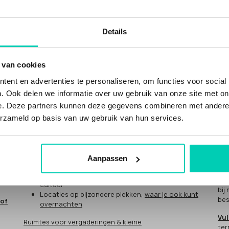
Details
WAT KUN JE BIJ ONS VINDEN?
DO
 van cookies
Ne
ent en advertenties te personaliseren, om functies voor social
n
Inspirerende duurzame en groene locaties, met
. Ook delen we informatie over uw gebruik van onze site met on
meer waarden
"He
e. Deze partners kunnen deze gegevens combineren met andere i
voor
NATUUR
.
Duurzame evenementenlocaties
en
cul
duurzame vergaderlocaties
erzameld op basis van uw gebruik van hun services.
Jij
Unieke locaties met sociale impact, met meer
eve
waarden voor
MENS
: social impact
Mee
vergaderlocaties en eventlocaties met sociale
impact
Aanpassen
Hoe
Bijzondere
CULTUUR
locaties, gevestigd in
cultureel erfgoed of met een missie voor kunst en
Als
cultuur
bij
Locaties op bijzondere plekken,
waar je ook kunt
bes
 of
overnachten
Vul
Ruimtes voor vergaderingen & kleine
ter