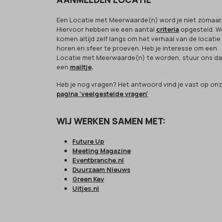
Een Locatie met Meerwaarde(n) word je niet zomaar
Hiervoor hebben we een aantal
criteria
opgesteld. W
komen altijd zelf langs om het verhaal van de locatie
horen en sfeer te proeven. Heb je interesse om een
Locatie met Meerwaarde(n) te worden, stuur ons d
een
mailtje
.
Heb je nog vragen? Het antwoord vind je vast op on
pagina 'veelgestelde vragen'
WIJ WERKEN SAMEN MET:
Future Up
Meeting Magazine
Eventbranche.nl
Duurzaam Nieuws
Green Key
Uitjes.nl