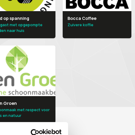
d op spanning
Bocca Coffee
e gast met opgepompte
Zuivere koffie
en naar huis
n Groen
oonmaak met respect voor
s en natuur