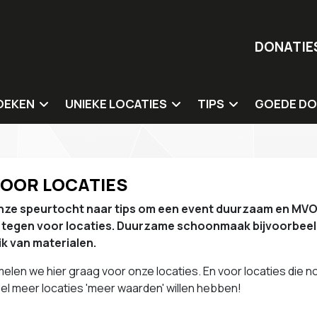
DONATIE
OEKEN
UNIEKE LOCATIES
TIPS
GOEDE DO
ergaderlocaties
Duurzame en natuurlocaties
Catering
Onze goede
 overnachting
Circulaire locaties
Organisatie & inricht
VOOR LOCATIES
ementenlocaties
Culturele locaties
Sprekers & dagvoorz
nze speurtocht naar tips om een event duurzaam en MVO t
Sociale impact (mens) locaties
Entertainment & wo
e tegen voor locaties. Duurzame schoonmaak bijvoorbeel
Impact innovatie hubs
Duurzame giveaway
k van materialen.
Tips voor locaties
elen we hier graag voor onze locaties. En voor locaties die no
el meer locaties 'meer waarden' willen hebben!