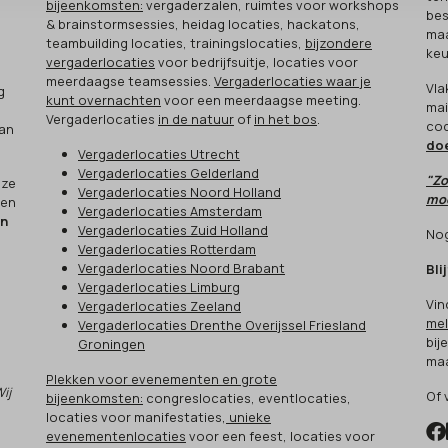
bijeenkomsten:
vergaderzalen, ruimtes voor workshops
bes
& brainstormsessies, heidag locaties, hackatons,
maa
teambuilding locaties, trainingslocaties,
bijzondere
keu
vergaderlocaties
voor bedrijfsuitje, locaties voor
meerdaagse teamsessies.
Vergaderlocaties waar je
Vla
g
kunt overnachten
voor een meerdaagse meeting.
mai
Vergaderlocaties
in de natuur
of
in het bos
.
cod
aan
do
Vergaderlocaties Utrecht
Vergaderlocaties Gelderland
"Zo
eze
Vergaderlocaties Noord Holland
moo
een
Vergaderlocaties Amsterdam
en
Vergaderlocaties Zuid Holland
Nog
Vergaderlocaties Rotterdam
Vergaderlocaties Noord Brabant
Bli
Vergaderlocaties Limburg
Vin
Vergaderlocaties Zeeland
mel
Vergaderlocaties Drenthe Overijssel Friesland
bij
Groningen
maa
Plekken voor evenementen en grote
Wij
Of 
bijeenkomsten:
congreslocaties, eventlocaties,
locaties voor manifestaties,
unieke
evenementenlocaties
voor een feest, locaties voor