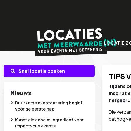
LOCATIE Z
Bijzondere v
Locaties met
Snel locatie zoeken
TIPS 
Unieke even
Tijdens o
Nieuws
inspirati
hergebrui
Duurzame eventcatering begint
vóór de eerste hap
Die verzam
dat nog ve
Kunst als geheim ingrediënt voor
impactvolle events