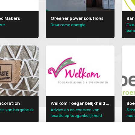
od Makers
Greener power solutions
Ban
eur
Duurzame energie
Elk
band
ecoration
Welkom Toegankelijkheid Evenementen
Boe
sis van hergebruik
Advies en en checken van
Sch
locatie op toegankelijkheid
men