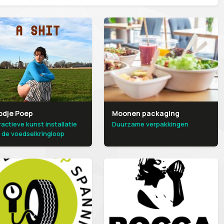
odje Poep
Moonen packaging
ractieve kunst installatie
Duurzame verpakkingen
 de voedselkringloop