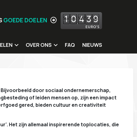
1
0
4
3
9
S
GOEDE DOELEN
ELEN
OVER ONS
FAQ
NIEUWS
 doelen
Jouw locatie hier?
ing
Missie
itters
Meer Waarden
e. Bijvoorbeeld door sociaal ondernemerschap,
rkshops
Wie zijn wij
gbesteding of leiden mensen op, zijn een impact
s
Ons eigen MVO beleid
rfgoed gered, bieden cultuur en creativiteit
Contact
'. Het zijn allemaal inspirerende toplocaties, die