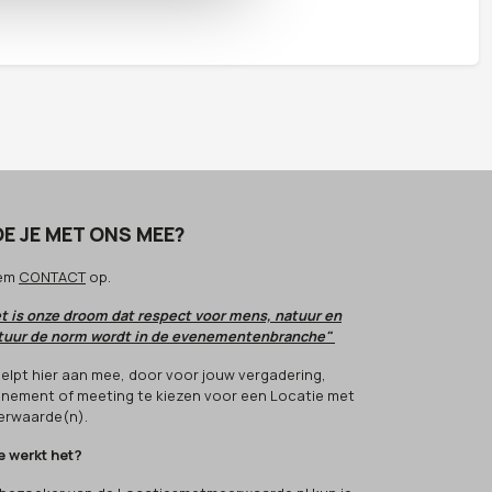
E JE MET ONS MEE?
em
CONTACT
op.
t is onze droom dat respect voor mens, natuur en
tuur de norm wordt in de evenementenbranche"
 helpt hier aan mee, door voor jouw vergadering,
nement of meeting te kiezen voor een Locatie met
rwaarde(n).
 werkt het?