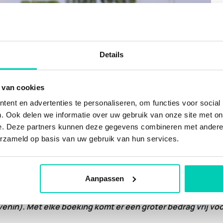
Details
 van cookies
ent en advertenties te personaliseren, om functies voor social
. Ook delen we informatie over uw gebruik van onze site met on
e. Deze partners kunnen deze gegevens combineren met andere i
erzameld op basis van uw gebruik van hun services.
 alle locaties met meer waarden voor natuur
irerende en sfeervolle toplocaties vind je op deze websit
Aanpassen
ke informatie- of offerte-aanvraag doneren we 1 euro aan on
enin). Met elke boeking komt er een groter bedrag vrij vo