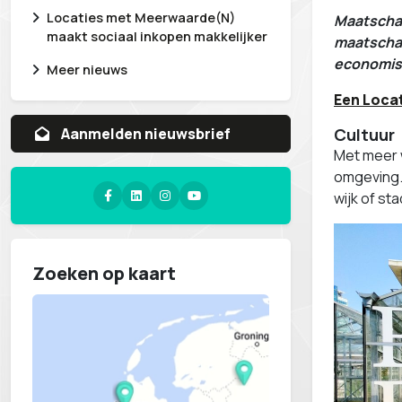
Locaties met Meerwaarde(N)
Maatschap
maakt sociaal inkopen makkelijker
maatschap
economisc
Meer nieuws
Een Locat
Cultuur
Aanvragen whitepaper
Met meer w
omgeving. 
wijk of st
Zoeken op kaart