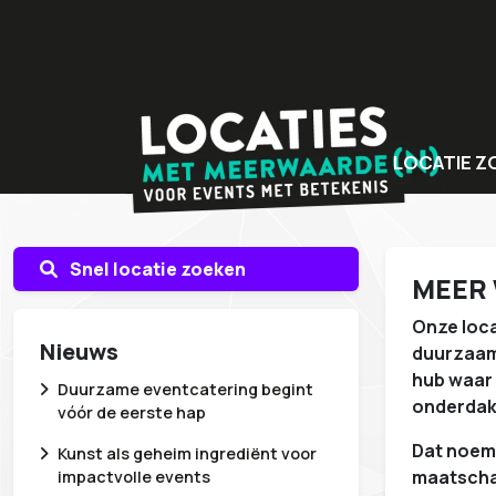
LOCATIE Z
Bijzondere v
Locaties met
Snel locatie zoeken
MEER
Unieke even
Onze loca
Nieuws
duurzaam 
hub waar 
Duurzame eventcatering begint
onderdak 
vóór de eerste hap
Dat noeme
Kunst als geheim ingrediënt voor
maatscha
impactvolle events