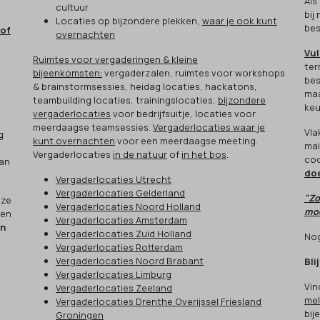
Als
cultuur
bij
Locaties op bijzondere plekken,
waar je ook kunt
bes
 of
overnachten
Vul
Ruimtes voor vergaderingen & kleine
ter
bijeenkomsten:
vergaderzalen, ruimtes voor workshops
bes
& brainstormsessies, heidag locaties, hackatons,
maa
teambuilding locaties, trainingslocaties,
bijzondere
keu
vergaderlocaties
voor bedrijfsuitje, locaties voor
meerdaagse teamsessies.
Vergaderlocaties waar je
Vla
g
kunt overnachten
voor een meerdaagse meeting.
mai
Vergaderlocaties
in de natuur
of
in het bos
.
cod
aan
do
Vergaderlocaties Utrecht
Vergaderlocaties Gelderland
"Zo
eze
Vergaderlocaties Noord Holland
moo
een
Vergaderlocaties Amsterdam
en
Vergaderlocaties Zuid Holland
Nog
Vergaderlocaties Rotterdam
Vergaderlocaties Noord Brabant
Bli
Vergaderlocaties Limburg
Vin
Vergaderlocaties Zeeland
mel
Vergaderlocaties Drenthe Overijssel Friesland
bij
Groningen