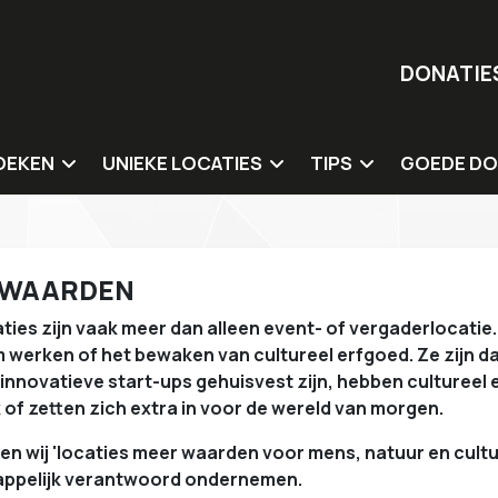
DONATIE
OEKEN
UNIEKE LOCATIES
TIPS
GOEDE DO
ergaderlocaties
Duurzame en natuurlocaties
Catering
Onze goede
 overnachting
Circulaire locaties
Organisatie & inricht
 WAARDEN
ementenlocaties
Culturele locaties
Sprekers & dagvoorz
ties zijn vaak meer dan alleen event- of vergaderlocati
Sociale impact (mens) locaties
Entertainment & wo
werken of het bewaken van cultureel erfgoed. Ze zijn da
Impact innovatie hubs
Duurzame giveaway
innovatieve start-ups gehuisvest zijn, hebben cultureel e
of zetten zich extra in voor de wereld van morgen.
Tips voor locaties
n wij 'locaties meer waarden voor mens, natuur en cultuur
ppelijk verantwoord ondernemen.