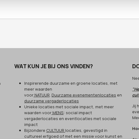
WAT KUN JE BIJ ONS VINDEN?
DO
Ne
n
Inspirerende duurzame en groene locaties, met
meer waarden
"He
voor
NATUUR
.
Duurzame evenementenlocaties
en
cul
duurzame vergaderlocaties
Jij
Unieke locaties met sociale impact, met meer
eve
waarden voor
MENS
: social impact
Mee
vergaderlocaties en eventlocaties met sociale
impact
Hoe
Bijzondere
CULTUUR
locaties, gevestigd in
cultureel erfgoed of met een missie voor kunst en