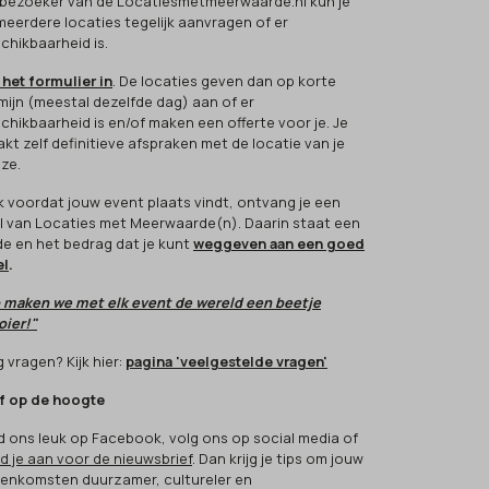
 bezoeker van de Locatiesmetmeerwaarde.nl kun je
 meerdere locaties tegelijk aanvragen of er
chikbaarheid is.
 het formulier in
. De locaties geven dan op korte
mijn (meestal dezelfde dag) aan of er
chikbaarheid is en/of maken een offerte voor je. Je
kt zelf definitieve afspraken met de locatie van je
ze.
k voordat jouw event plaats vindt, ontvang je een
l van Locaties met Meerwaarde(n). Daarin staat een
e en het bedrag dat je kunt
weggeven aan een goed
el
.
 maken we met elk event de wereld een beetje
ier!"
 vragen? Kijk hier:
pagina 'veelgestelde vragen'
jf op de hoogte
d ons leuk op Facebook, volg ons op social media of
d je aan voor de nieuwsbrief
. Dan krijg je tips om jouw
eenkomsten duurzamer, cultureler en