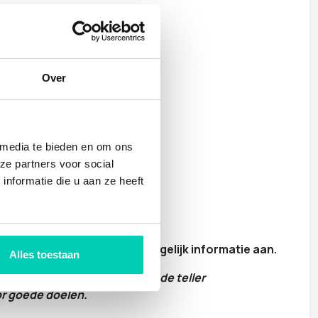
Over
 media te bieden en om ons
ze partners voor social
nformatie die u aan ze heeft
e.
Bekijk ze allemaal
en vraag gelijk informatie aan.
Alles toestaan
ze goede doelen (let maar op de teller
or goede doelen.