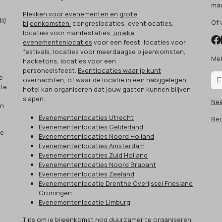
maa
Plekken voor evenementen en grote
Wij
Of 
bijeenkomsten:
congreslocaties, eventlocaties,
locaties voor manifestaties,
unieke
evenementenlocaties
voor een feest, locaties voor
festivals, locaties voor meerdaagse bijeenkomsten,
Mel
hacketons, locaties voor een
.
personeelsfeest.
Eventlocaties waar je kunt
e
overnachten
, of waar de locatie in een nabijgelegen
 te
hotel kan organiseren dat jouw gasten kunnen blijven
slapen.
Ne
an
Evenementenlocaties Utrecht
Beo
Evenementenlocaties Gelderland
ze
Evenementenlocaties Noord Holland
Evenementenlocaties Amsterdam
Evenementenlocaties Zuid Holland
Evenementenlocaties Noord Brabant
Evenementenlocaties Zeeland
Evenementenlocatie Drenthe Overijssel Friesland
Groningen
Evenementenlocatie Limburg
Tips om je bijeenkomst nog duurzamer te organiseren: