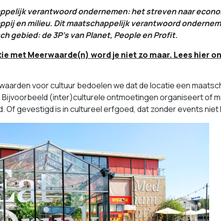
pelijk verantwoord ondernemen: het streven naar economi
pij en milieu. Dit maatschappelijk verantwoord ondernem
h gebied: de 3P’s van Planet, People en Profit.
ie met Meerwaarde(n) word je niet zo maar. Lees hier on
aarden voor cultuur bedoelen we dat de locatie een maatscha
Bijvoorbeeld (inter)culturele ontmoetingen organiseert of me
ad. Of gevestigd is in cultureel erfgoed, dat zonder events nie