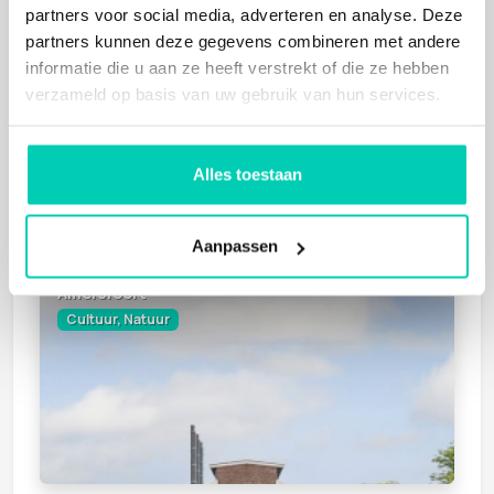
partners voor social media, adverteren en analyse. Deze
Barneveld
partners kunnen deze gegevens combineren met andere
Cultuur, Natuur
informatie die u aan ze heeft verstrekt of die ze hebben
verzameld op basis van uw gebruik van hun services.
Alles toestaan
Aanpassen
CENTRAAL KETELHUIS
Amersfoort
Cultuur, Natuur