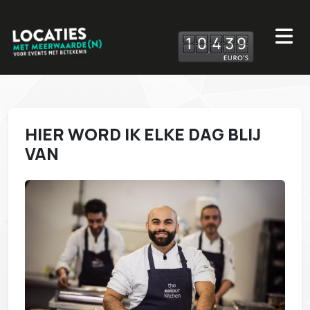
1
0
4
3
9
HIER WORD IK ELKE DAG BLIJ
VAN