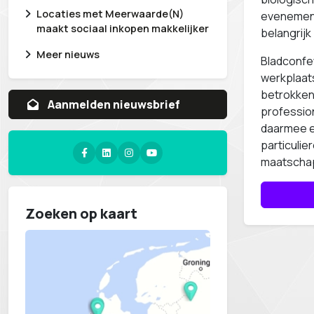
Locaties met Meerwaarde(N)
evenement
maakt sociaal inkopen makkelijker
belangrijk 
Meer nieuws
Bladconfe
werkplaats
betrokken
Aanvragen whitepaper
profession
daarmee e
particuli
maatschap
Zoeken op kaart