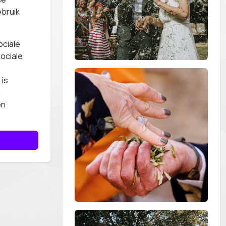
bruik
ociale
sociale
 is
n
en