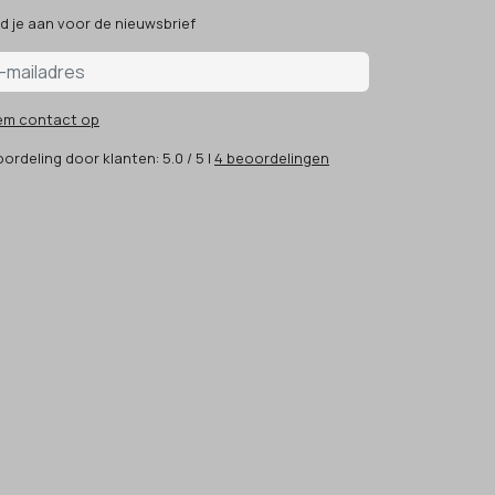
d je aan voor de nieuwsbrief
em contact op
ordeling
door klanten:
5.0
/
5
|
4
beoordelingen