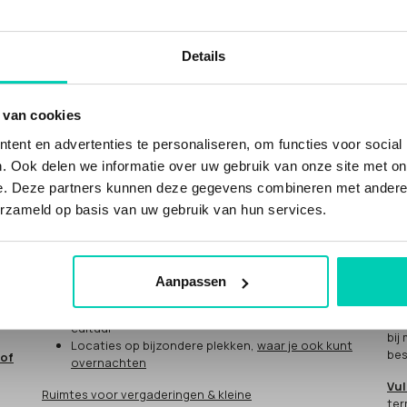
Details
WAT KUN JE BIJ ONS VINDEN?
DO
 van cookies
Ne
ent en advertenties te personaliseren, om functies voor social
n
Inspirerende duurzame en groene locaties, met
. Ook delen we informatie over uw gebruik van onze site met on
meer waarden
"He
e. Deze partners kunnen deze gegevens combineren met andere i
voor
NATUUR
.
Duurzame evenementenlocaties
en
cul
duurzame vergaderlocaties
erzameld op basis van uw gebruik van hun services.
Jij
Unieke locaties met sociale impact, met meer
eve
waarden voor
MENS
: social impact
Mee
vergaderlocaties en eventlocaties met sociale
impact
Aanpassen
Hoe
Bijzondere
CULTUUR
locaties, gevestigd in
cultureel erfgoed of met een missie voor kunst en
Als
cultuur
bij
Locaties op bijzondere plekken,
waar je ook kunt
bes
 of
overnachten
Vul
Ruimtes voor vergaderingen & kleine
ter