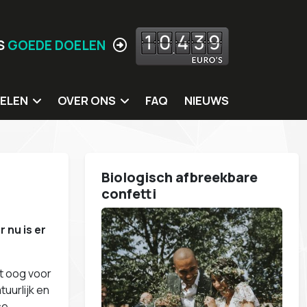
1
0
4
3
9
S
GOEDE DOELEN
ELEN
OVER ONS
FAQ
NIEUWS
 doelen
Jouw locatie hier?
ing
Missie
Biologisch afbreekbare
itters
Meer Waarden
confetti
rkshops
Wie zijn wij
 nu is er
s
Ons eigen MVO beleid
Contact
t oog voor
tuurlijk en
se