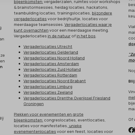
bijeenkomsten:
vergaderzalen, ruimtes voor workshops
bes
& brainstormsessies, heidag locaties, hackatons,
maa
teambuilding locaties, trainingslocaties,
bijzondere
keu
vergaderlocaties
voor bedrijfsuitje, locaties voor
meerdaagse teamsessies.
Vergaderlocaties waar je
Vla
g
kunt overnachten
voor een meerdaagse meeting.
mai
Vergaderlocaties
in de natuur
of
in het bos
.
cod
aan
do
Vergaderlocaties Utrecht
Vergaderlocaties Gelderland
"Zo
eze
Vergaderlocaties Noord Holland
moo
een
Vergaderlocaties Amsterdam
en
Vergaderlocaties Zuid Holland
Nog
Vergaderlocaties Rotterdam
Vergaderlocaties Noord Brabant
Bli
Vergaderlocaties Limburg
Vin
Vergaderlocaties Zeeland
mel
Vergaderlocaties Drenthe Overijssel Friesland
bij
Groningen
maa
Plekken voor evenementen en grote
Wij
Of 
bijeenkomsten:
congreslocaties, eventlocaties,
locaties voor manifestaties,
unieke
evenementenlocaties
voor een feest, locaties voor