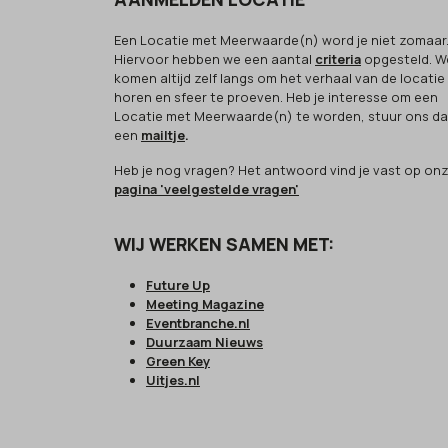
Een Locatie met Meerwaarde(n) word je niet zomaar
Hiervoor hebben we een aantal
criteria
opgesteld. W
komen altijd zelf langs om het verhaal van de locatie
horen en sfeer te proeven. Heb je interesse om een
Locatie met Meerwaarde(n) te worden, stuur ons d
een
mailtje
.
Heb je nog vragen? Het antwoord vind je vast op on
pagina 'veelgestelde vragen'
WIJ WERKEN SAMEN MET:
Future Up
Meeting Magazine
Eventbranche.nl
Duurzaam Nieuws
Green Key
Uitjes.nl