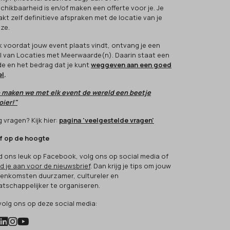
chikbaarheid is en/of maken een offerte voor je. Je
kt zelf definitieve afspraken met de locatie van je
ze.
k voordat jouw event plaats vindt, ontvang je een
l van Locaties met Meerwaarde(n). Daarin staat een
e en het bedrag dat je kunt
weggeven aan een goed
el
.
 maken we met elk event de wereld een beetje
ier!"
 vragen? Kijk hier:
pagina 'veelgestelde vragen'
jf op de hoogte
d ons leuk op Facebook, volg ons op social media of
d je aan voor de nieuwsbrief
. Dan krijg je tips om jouw
eenkomsten duurzamer, cultureler en
tschappelijker te organiseren.
volg ons op deze social media: