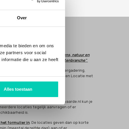
Over
E JE MET ONS MEE?
em
CONTACT
op.
 media te bieden en om ons
ze partners voor social
t is onze droom dat respect voor mens, natuur en
nformatie die u aan ze heeft
tuur de norm wordt in de evenementenbranche"
 helpt hier aan mee, door voor jouw vergadering,
nement of meeting te kiezen voor een Locatie met
rwaarde(n).
Alles toestaan
 werkt het?
 bezoeker van de Locatiesmetmeerwaarde.nl kun je
 meerdere locaties tegelijk aanvragen of er
chikbaarheid is.
 het formulier in
. De locaties geven dan op korte
mijn (meestal dezelfde dag) aan of er