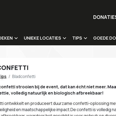
DONATIE
OEKEN
UNIEKE LOCATIES
TIPS
GOEDE DO
ergaderlocaties
Duurzame en natuurlocaties
Catering
Onze goede
 overnachting
Circulaire locaties
Organisatie & inricht
CONFETTI
ementenlocaties
Culturele locaties
Sprekers & dagvoorz
ips
Bladconfetti
Sociale impact (mens) locaties
Entertainment & wo
nfetti strooien bij de event, dat kan écht niet meer. Maar
Impact innovatie hubs
Duurzame giveaway
ttie, volledig natuurlijk en biologisch afbreekbaar!
Tips voor locaties
tti ontwikkelt en produceert duurzame confetti-oplossing me
 veiligheid en maatschappelijke impact.De confetti is volledig na
 afbreekbaar, waardoor het geschikt is voor gebruik op diver