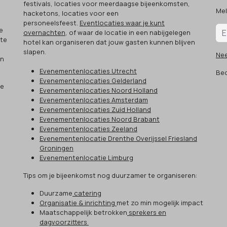
festivals, locaties voor meerdaagse bijeenkomsten,
Mel
hacketons, locaties voor een
.
personeelsfeest.
Eventlocaties waar je kunt
e
overnachten
, of waar de locatie in een nabijgelegen
 te
hotel kan organiseren dat jouw gasten kunnen blijven
slapen.
Ne
an
Evenementenlocaties Utrecht
Beo
Evenementenlocaties Gelderland
ze
Evenementenlocaties Noord Holland
Evenementenlocaties Amsterdam
Evenementenlocaties Zuid Holland
Evenementenlocaties Noord Brabant
Evenementenlocaties Zeeland
Evenementenlocatie Drenthe Overijssel Friesland
Groningen
Evenementenlocatie Limburg
Tips om je bijeenkomst nog duurzamer te organiseren:
Duurzame
catering
Organisatie & inrichting
met zo min mogelijk impact
Maatschappelijk betrokken
sprekers en
dagvoorzitters